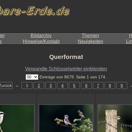
der
Bildarchiv
Themen
H
s
Hinweise/Kontakt
Neuigkeiten
Li
Querformat
Verwandte Schlüsselwörter einblenden
Einträge von 8679. Seite 1 von 174.
Zurück
←
1
2
3
4
5
6
7
8
9