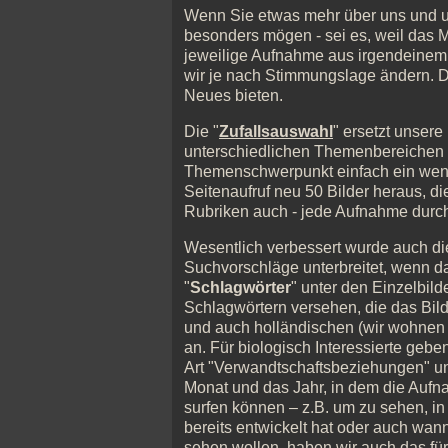
Wenn Sie etwas mehr über uns und un
besonders mögen - sei es, weil das M
jeweilige Aufnahme aus irgendeinem
wir je nach Stimmungslage ändern. D
Neues bieten.
Die "
Zufallsauswahl
" ersetzt unser
unterschiedlichen Themenbereichen ge
Themenschwerpunkt einfach ein wenig
Seitenaufruf neu 50 Bilder heraus, die
Rubriken auch - jede Aufnahme durch
Wesentlich verbessert wurde auch di
Suchvorschläge unterbreitet, wenn das
"
Schlagwörter
" unter den Einzelbild
Schlagwörtern versehen, die das Bild
und auch holländischen (wir wohnen 
an. Für biologisch Interessierte geb
Art "Verwandtschaftsbeziehungen" und
Monat und das Jahr, in dem die Aufna
surfen können – z.B. um zu sehen, in 
bereits entwickelt hat oder auch wan
sehen wollen, haben wir auch das für