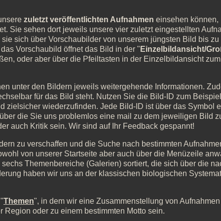
 unsere
zuletzt veröffentlichten Aufnahmen
einsehen können, h
tet. Sie sehen dort jeweils unsere vier zuletzt eingestellten Auf
er sie sich über Vorschaubilder von unserem jüngsten Bild bis zu
das Vorschaubild öffnet das Bild in der "
Einzelbildansicht/Gr
ßen, oder aber über die Pfeiltasten in der Einzelbildansicht zu
hnen unter den Bildern jeweils weitergehende Informationen. Z
chselbar für das Bild steht. Nutzen Sie die Bild-ID zum Beispi
nd zielsicher wiederzufinden. Jede Bild-ID ist über das Symbol
 über die Sie uns problemlos eine mail zu dem jeweiligen Bild
 auch Kritik sein. Wir sind auf Ihr Feedback gespannt!
ldern zu verschaffen und die Suche nach bestimmten Aufnahmen 
sowohl von unserer Startseite aber auch über die Menüzeile anw
n sechs Themenbereiche (Galerien) sortiert, die sich über die 
ederung haben wir uns an der klassischen biologischen Systema
 "
Themen
", in dem wir eine Zusammenstellung von Aufnahmen
ner Region oder zu einem bestimmten Motto sein.