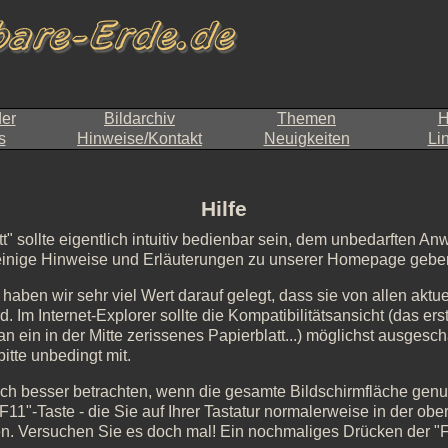
der
Bildarchiv
Themen
H
s
Hinweise/Kontakt
Neuigkeiten
Li
Hilfe
tt" sollte eigentlich intuitiv bedienbar sein, dem unbedarften A
 einige Hinweise und Erläuterungen zu unserer Homepage gebe
haben wir sehr viel Wert darauf gelegt, dass sie von allen aktu
. Im Internet-Explorer sollte die Kompatibilitätsansicht (das e
n ein in der Mitte zerissenes Papierblatt...) möglichst ausgesch
itte unbedingt mit.
ich besser betrachten, wenn die gesamte Bildschirmfläche gen
11"-Taste - die Sie auf Ihrer Tastatur normalerweise in der ober
n. Versuchen Sie es doch mal! Ein nochmaliges Drücken der "F