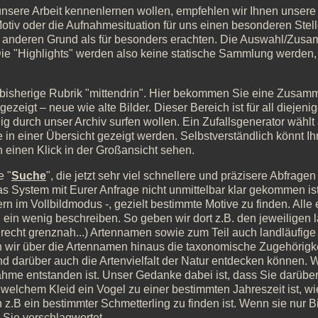
sere Arbeit kennenlernen wollen, empfehlen wir Ihnen unsere 
otiv oder die Aufnahmesituation für uns einen besonderen Stelle
 anderen Grund als für besonders erachten. Die Auswahl/Zusa
ie "Highlights" werden also keine statische Sammlung werden
e bisherige Rubrik "mittendrin". Hier bekommen Sie eine Zusam
zeigt – neue wie alte Bilder. Dieser Bereich ist für all diejen
 durch unser Archiv surfen wollen. Ein Zufallsgenerator wählt
 in einer Übersicht gezeigt werden. Selbstverständlich könnt Ihr
 einen Klick in der Großansicht sehen.
e "
Suche
", die jetzt sehr viel schnellere und präzisere Abfrage
 System mit Eurer Anfrage nicht unmittelbar klar gekommen ist.
ern im Vollbildmodus -, gezielt bestimmte Motive zu finden. Alle e
 ein wenig beschreiben. So geben wir dort z.B. den jeweiligen 
recht grenznah...) Artennamen sowie zum Teil auch landläufig
en wir über die Artennamen hinaus die taxonomische Zugehörigkei
 darüber auch die Artenvielfalt der Natur entdecken können. W
hme entstanden ist. Unser Gedanke dabei ist, dass Sie darüber
welchem Kleid ein Vogel zu einer bestimmten Jahreszeit ist, wie
n z.B ein bestimmter Schmetterling zu finden ist. Wenn sie nur 
 Sie verschlagwortet.