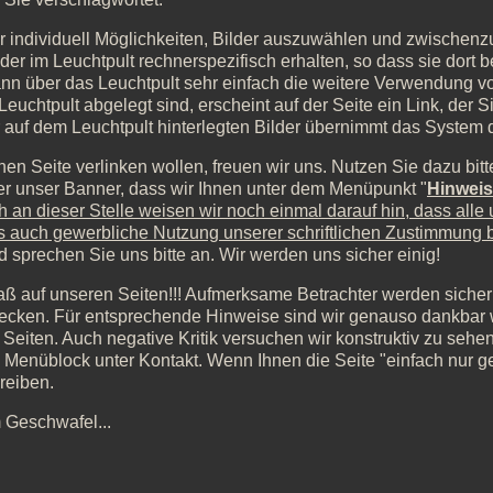
er individuell Möglichkeiten, Bilder auszuwählen und zwischen
lder im Leuchtpult rechnerspezifisch erhalten, so dass sie dort
nn über das Leuchtpult sehr einfach die weitere Verwendung vo
chtpult abgelegt sind, erscheint auf der Seite ein Link, der S
 auf dem Leuchtpult hinterlegten Bilder übernimmt das System 
nen Seite verlinken wollen, freuen wir uns. Nutzen Sie dazu b
er unser Banner, dass wir Ihnen unter dem Menüpunkt "
Hinweis
 an dieser Stelle weisen wir noch einmal darauf hin, dass alle
ls auch gewerbliche Nutzung unserer schriftlichen Zustimmung b
d sprechen Sie uns bitte an. Wir werden uns sicher einig!
ß auf unseren Seiten!!! Aufmerksame Betrachter werden siche
decken. Für entsprechende Hinweise sind wir genauso dankbar 
eiten. Auch negative Kritik versuchen wir konstruktiv zu sehen.
 Menüblock unter Kontakt. Wenn Ihnen die Seite "einfach nur gefä
reiben.
m Geschwafel...