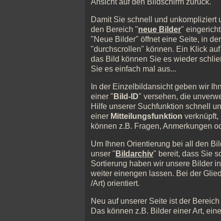
Ansicht auf den Bildschirm zurück.
Damit Sie schnell und unkompliziert
den Bereich "
neue Bilder
" eingerich
"Neue Bilder" öffnet eine Seite, in d
"durchscrollen" können. Ein Klick auf 
das Bild können Sie es wieder schlie
Sie es einfach mal aus...
In der Einzelbildansicht geben wir I
einer "
Bild-ID
" versehen, die unverwe
Hilfe unserer Suchfunktion schnell u
einer
Mitteilungsfunktion
verknüpft,
können z.B. Fragen, Anmerkungen oder
Um Ihnen Orientierung bei all den Bi
unser "
Bildarchiv
" bereit, dass Sie 
Sortierung haben wir unsere Bilder i
weiter einengen lassen. Bei der Gli
/Art) orientiert.
Neu auf unserer Seite ist der Bereich
Das können z.B. Bilder einer Art, ei