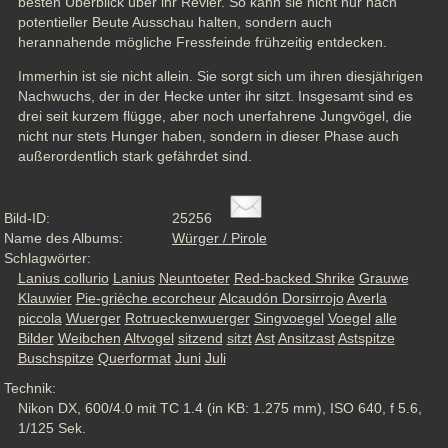
besten Überblick über ihr Revier. So kann sie nicht nur nach 
potentieller Beute Ausschau halten, sondern auch 
herannahende mögliche Fressfeinde frühzeitig entdecken. 
Immerhin ist sie nicht allein. Sie sorgt sich um ihren diesjährigen 
Nachwuchs, der in der Hecke unter ihr sitzt. Insgesamt sind es 
drei seit kurzem flügge, aber noch unerfahrene Jungvögel, die 
nicht nur stets Hunger haben, sondern in dieser Phase auch 
außerordentlich stark gefährdet sind.
Bild-ID:
25256
Name des Albums:
Würger / Pirole
Schlagwörter:
Lanius collurio
Lanius
Neuntoeter
Red-backed Shrike
Grauwe
Klauwier
Pie-grièche ecorcheur
Alcaudón Dorsirrojo
Averla
piccola
Wuerger
Rotrueckenwuerger
Singvoegel
Voegel
alle
Bilder
Weibchen
Altvogel
sitzend
sitzt
Ast
Ansitzast
Astspitze
Buschspitze
Querformat
Juni
Juli
Technik:
Nikon DX, 600/4.0 mit TC 1.4 (in KB: 1.275 mm), ISO 640, f 5.6,
1/125 Sek.