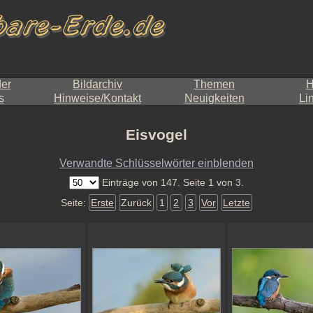
der
Bildarchiv
Themen
H
s
Hinweise/Kontakt
Neuigkeiten
Li
Eisvogel
Verwandte Schlüsselwörter einblenden
Einträge von 147. Seite 1 von 3.
Seite:
Erste
Zurück
1
2
3
Vor
Letzte