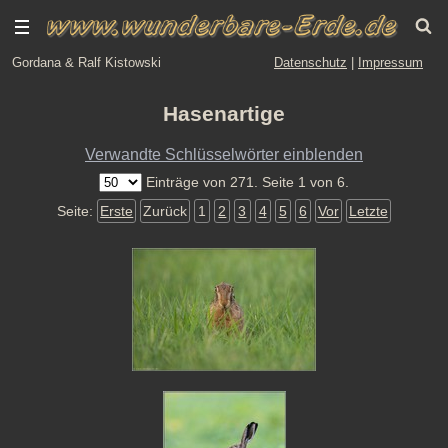
Gordana & Ralf Kistowski
Datenschutz
|
Impressum
Hasenartige
Verwandte Schlüsselwörter einblenden
Einträge von 271. Seite 1 von 6.
Seite:
Erste
Zurück
1
2
3
4
5
6
Vor
Letzte