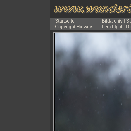
Startseite
Bildarchiv
|
Sä
Copyright Hinweis
Leuchtpult
:
Di