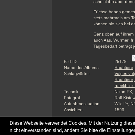
scheint ihn aber den
Füchse haben gemesse
stets mehrmals am Ta
können sie sich bei 
Ganz oben auf ihrem 
auch Aas, Würmer, fr
Tagesbedarf beträgt
Bild-ID:
25179
Name des Albums:
Raubtiere
Schlagwörter:
Vulpes vul
Raubtiere
rueckblick
Technik:
Nikon FX, 
Fotograf:
Ralf Kisto
Aufnahmesituation:
Wildlife, N
Ansichten:
1596
Diese Webseite verwendet Cookies. Mit der Nutzung diese
nicht einverstanden sind, ändern Sie bitte die Einstellun
Co