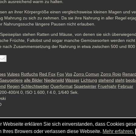
noch ausreichend warm zu halten.
n an ihrer Körpergröße einen vergleichsweise kleinen Magen und ve
g Mahrung zu sich zu nehmen. Da sie ihre Nahrung in aller Regel erja
der Nahrungssuche längere Pausen nicht erlauben.
Speiseplan stehen Ratten und Mäuse, von denen sie sich überwiegend 
ische Früchte, Fallobst und sogar manche Gemüsesorten werden nicht 
 je nach Zusammensetzung der Nahrung in etwa zwischen 500 und 80
pes
Vulpes
Rotfuchs
Red Fox
Fox
Vos
Zorro Comun
Zorro Rojo
Renar
Saeugetiere
alle Bilder
Niederwild
Wasser
Lichtung
stehend
steht
beob
end
Regen
Schlechtwetter
Querformat
Spaetwinter
Fruehjahr
Februar
200-400/4.0, ISO 1.600, f 4.0, 1/640 Sek.
wski
D
r Webseite erklären Sie sich einverstanden, dass Cookies gese
gen Ihres Browers oder verlassen diese Webseite.
Mehr erfahren.
pyright © - 2026 - Gordana & Ralf Kistowski