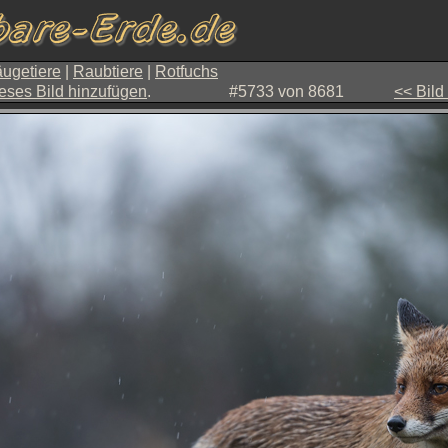
ugetiere
|
Raubtiere
|
Rotfuchs
eses Bild hinzufügen
.
#5733 von 8681
<< Bild