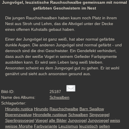
Jungvögel, leuzistische Rauchschwalbe gemeinsam mit normal
gefärbten Geschwistern im Nest
Die jungen Rauchschwalben haben kaum noch Platz in ihrem 
Nest aus Stroh und Lehm, das die Altvögel unter der Decke 
eines offenen Kuhstalls gebaut haben.
Einer der Jungvögel ist ganz weiß, hat aber normal gefärbte 
dunkle Augen. Die anderen Jungvögel sind normal gefärbt - und 
dennoch sind die drei Geschwister. Ein Gendefekt verhindert, 
dass auch der weiße Vogel in seinem Gefieder Farbpigmente 
ausbilden kann. Er wird sein Leben lang weiß bleiben. 
Ansonsten scheint es dem Jungvogel gut zu gehen. Er ist wohl 
genährt und sieht auch ansonsten gesund aus.
Bild-ID:
25187
Name des Albums:
Schwalben
Schlagwörter:
Hirundo rustica
Hirundo
Rauchschwalbe
Barn Swallow
Boerenzwaluw
Hirondelle rustique
Schwalben
Singvoegel
Sperlingsvoegel
Voegel
alle Bilder
Jungvogel
Jungvoegel
weiss
weisse Morphe
Farbvariante
Leuzismus
leuzistisch
selten