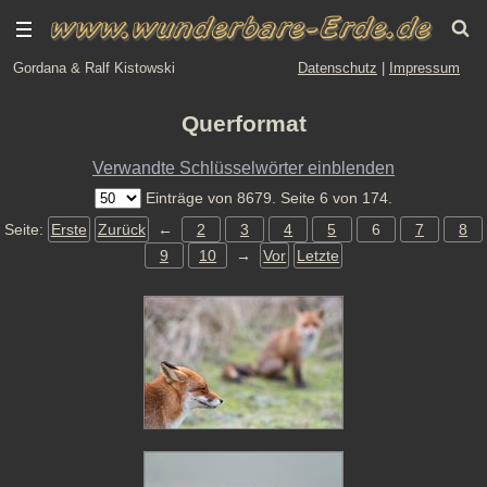
Gordana & Ralf Kistowski
Datenschutz
|
Impressum
Querformat
Verwandte Schlüsselwörter einblenden
Einträge von 8679. Seite 6 von 174.
Seite:
Erste
Zurück
←
2
3
4
5
6
7
8
9
10
→
Vor
Letzte