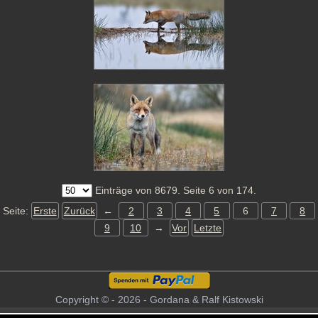
Einträge von 8679. Seite 6 von 174.
Seite:
Erste
Zurück
←
2
3
4
5
6
7
8
9
10
→
Vor
Letzte
Copyright © - 2026 - Gordana & Ralf Kistowski