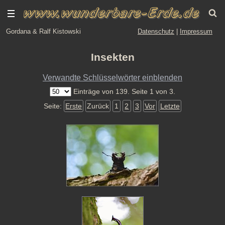
Gordana & Ralf Kistowski
Datenschutz
|
Impressum
Insekten
Verwandte Schlüsselwörter einblenden
Einträge von 139. Seite 1 von 3.
Seite:
Erste
Zurück
1
2
3
Vor
Letzte