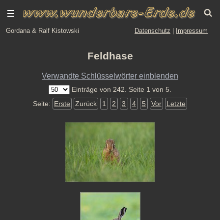
Gordana & Ralf Kistowski
Datenschutz
|
Impressum
Feldhase
Verwandte Schlüsselwörter einblenden
Einträge von 242. Seite 1 von 5.
Seite:
Erste
Zurück
1
2
3
4
5
Vor
Letzte