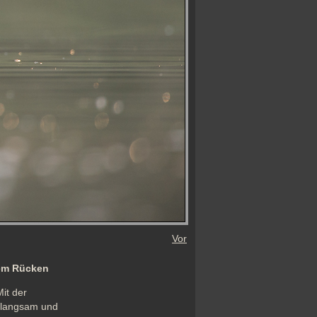
Vor
em Rücken
t der 
 langsam und 