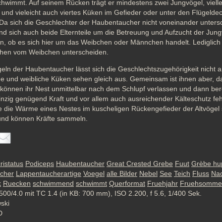
chwimmt. Auf seinem Rücken trägt er mindestens zwei Jungvögel, vielleic
s und vieleicht auch viertes Küken im Gefieder oder unter den Flügelde
Da sich die Geschlechter der Haubentaucher nicht voneinander untersc
 sich auch beide Elternteile um die Betreuung und Aufzucht der Jung
n, ob es sich hier um das Weibchen oder Männchen handelt. Lediglich 
hen vom Weibchen unterscheiden.
ln der Haubentaucher lässt sich die Geschlechtszugehörigkeit nicht an
e und weibliche Küken sehen gleich aus. Gemeinsam ist ihnen aber, da
e können ihr Nest unmittelbar nach dem Schlupf verlassen und dann be
nzig genügend Kraft und vor allem auch ausreichender Kälteschutz feh
e die Wärme eines Nestes im kuscheligen Rückengefieder der Altvögel 
und können Kräfte sammeln.
ristatus
Podiceps
Haubentaucher
Great Crested Grebe
Fuut
Grèbe hu
cher
Lappentaucherartige
Voegel
alle Bilder
Nebel
See
Teich
Fluss
Na
k
Ruecken
schwimmend
schwimmt
Querformat
Fruehjahr
Fruehsomme
500/4.0 mit TC 1.4 (in KB: 700 mm), ISO 2.200, f 5.6, 1/400 Sek.
wski
D