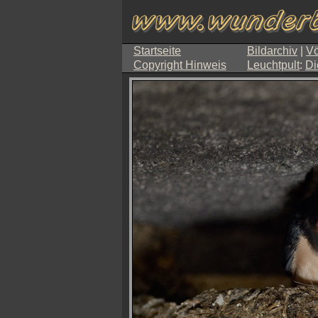
Startseite
Bildarchiv
|
Vö
Copyright Hinweis
Leuchtpult
:
Di