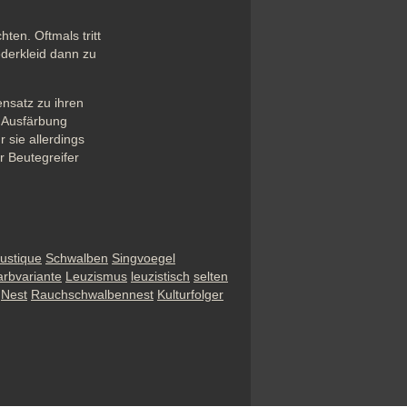
en. Oftmals tritt 
derkleid dann zu 
nsatz zu ihren 
 Ausfärbung 
sie allerdings 
 Beutegreifer 
rustique
Schwalben
Singvoegel
arbvariante
Leuzismus
leuzistisch
selten
Nest
Rauchschwalbennest
Kulturfolger