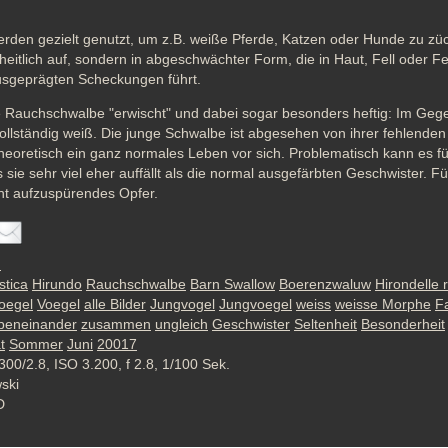
den gezielt genutzt, um z.B. weiße Pferde, Katzen oder Hunde zu zücht
eitlich auf, sondern in abgeschwächter Form, die in Haut, Fell oder Fe
sgeprägten Scheckungen führt. 
e Rauchschwalbe "erwischt" und dabei sogar besonders heftig: Im Gege
vollständig weiß. Die junge Schwalbe ist abgesehen von ihrer fehlenden
eoretisch ein ganz normales Leben vor sich. Problematisch kann es für 
sie sehr viel eher auffällt als die normal ausgefärbten Geschwister. Für
icht aufzuspürendes Opfer.
n
stica
Hirundo
Rauchschwalbe
Barn Swallow
Boerenzwaluw
Hirondelle 
oegel
Voegel
alle Bilder
Jungvogel
Jungvoegel
weiss
weisse Morphe
F
beneinander
zusammen
ungleich
Geschwister
Seltenheit
Besonderheit
t
Sommer
Juni
20017
300/2.8, ISO 3.200, f 2.8, 1/100 Sek.
wski
D