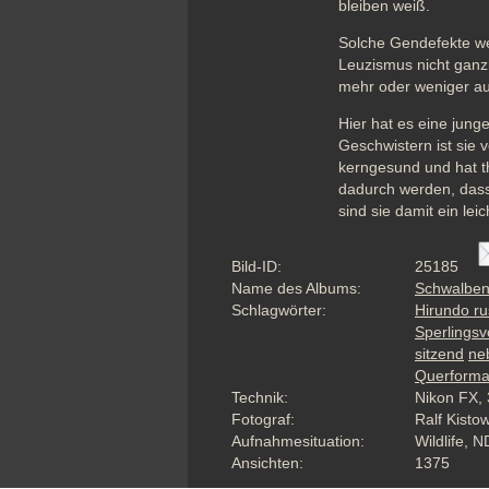
bleiben weiß. 
Solche Gendefekte wer
Leuzismus nicht ganzh
mehr oder weniger au
Hier hat es eine jung
Geschwistern ist sie 
kerngesund und hat th
dadurch werden, dass 
sind sie damit ein le
Bild-ID:
25185
Name des Albums:
Schwalbe
Schlagwörter:
Hirundo ru
Sperlingsv
sitzend
ne
Querforma
Technik:
Nikon FX, 
Fotograf:
Ralf Kisto
Aufnahmesituation:
Wildlife, N
Ansichten:
1375