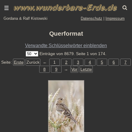
Gordana & Ralf Kistowski
Datenschutz
|
Impressum
Querformat
Verwandte Schlüsselwörter einblenden
Einträge von 8679. Seite 1 von 174.
Seite:
Erste
Zurück
←
1
2
3
4
5
6
7
8
9
→
Vor
Letzte