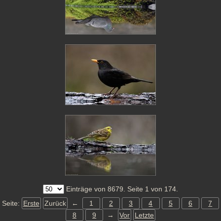
Einträge von 8679. Seite 1 von 174.
Seite:
Erste
Zurück
←
1
2
3
4
5
6
7
8
9
→
Vor
Letzte