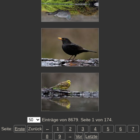
Einträge von 8679. Seite 1 von 174.
Seite:
Erste
Zurück
←
1
2
3
4
5
6
7
8
9
→
Vor
Letzte