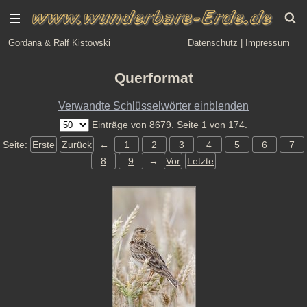
Gordana & Ralf Kistowski
Datenschutz
|
Impressum
Querformat
Verwandte Schlüsselwörter einblenden
Einträge von 8679. Seite 1 von 174.
Seite:
Erste
Zurück
←
1
2
3
4
5
6
7
8
9
→
Vor
Letzte