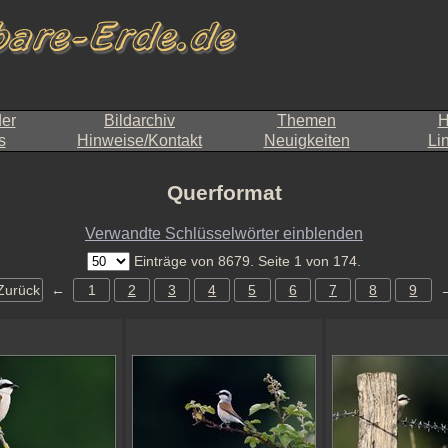
der
Bildarchiv
Themen
H
s
Hinweise/Kontakt
Neuigkeiten
Li
Querformat
Verwandte Schlüsselwörter einblenden
Einträge von 8679. Seite 1 von 174.
Zurück
←
1
2
3
4
5
6
7
8
9