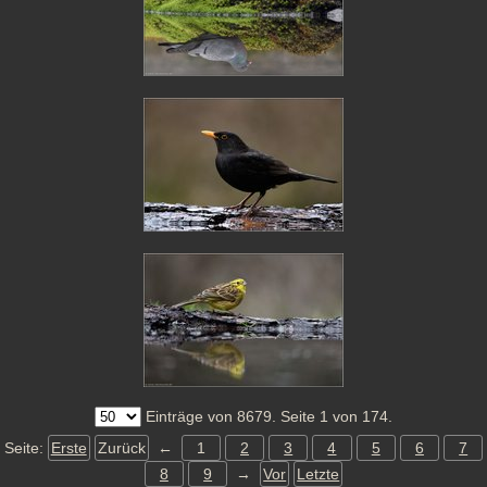
Einträge von 8679. Seite 1 von 174.
Seite:
Erste
Zurück
←
1
2
3
4
5
6
7
8
9
→
Vor
Letzte