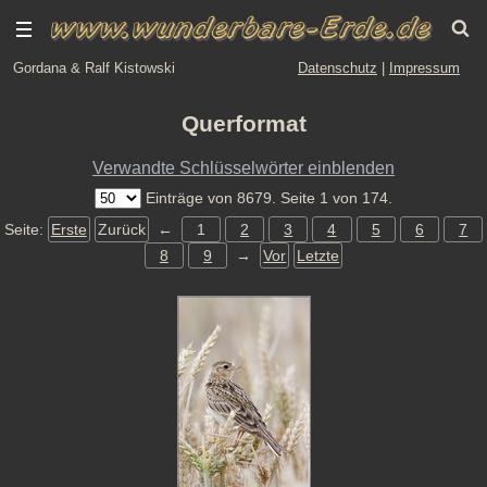
Gordana & Ralf Kistowski
Datenschutz
|
Impressum
Querformat
Verwandte Schlüsselwörter einblenden
Einträge von 8679. Seite 1 von 174.
Seite:
Erste
Zurück
←
1
2
3
4
5
6
7
8
9
→
Vor
Letzte