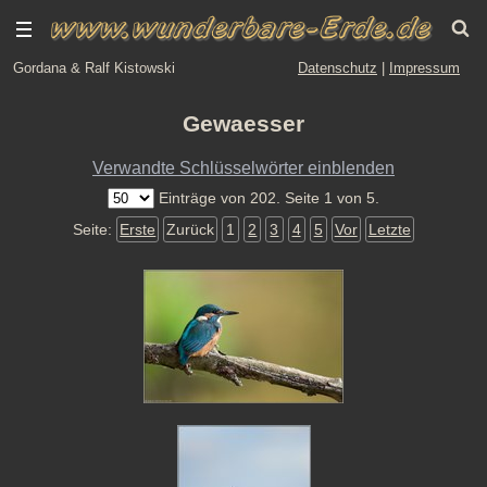
Gordana & Ralf Kistowski
Datenschutz
|
Impressum
Gewaesser
Verwandte Schlüsselwörter einblenden
Einträge von 202. Seite 1 von 5.
Seite:
Erste
Zurück
1
2
3
4
5
Vor
Letzte