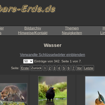
der
Bildarchiv
Themen
H
s
Hinweise/Kontakt
Neuigkeiten
Li
Wasser
Verwandte Schlüsselwörter einblenden
Einträge von 342. Seite 1 von 7.
Seite:
Erste
Zurück
1
2
3
4
5
6
7
Vor
Letzte