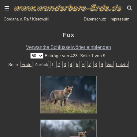
Gordana & Ralf Kistowski
Datenschutz
|
Impressum
Fox
Verwandte Schlüsselwörter einblenden
Einträge von 423. Seite 1 von 9.
Seite:
Erste
Zurück
1
2
3
4
5
6
7
8
9
Vor
Letzte