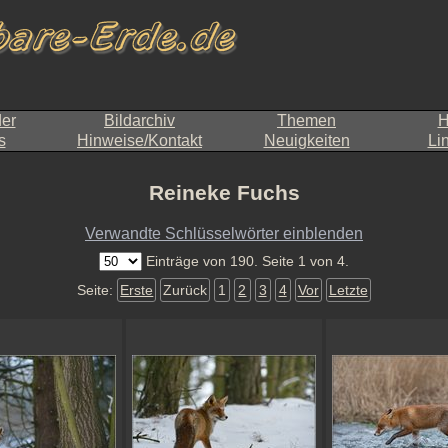
der
Bildarchiv
Themen
H
s
Hinweise/Kontakt
Neuigkeiten
Li
Reineke Fuchs
Verwandte Schlüsselwörter einblenden
Einträge von 190. Seite 1 von 4.
Seite:
Erste
Zurück
1
2
3
4
Vor
Letzte