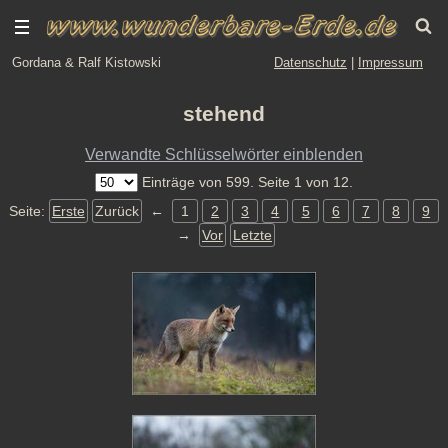
Gordana & Ralf Kistowski
Datenschutz
|
Impressum
stehend
Verwandte Schlüsselwörter einblenden
Einträge von 599. Seite 1 von 12.
Seite:
Erste
Zurück
←
1
2
3
4
5
6
7
8
9
→
Vor
Letzte