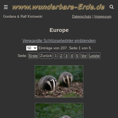
Gordana & Ralf Kistowski
Datenschutz
|
Impressum
Europe
Verwandte Schlüsselwörter einblenden
Einträge von 207. Seite 1 von 5.
Seite:
Erste
Zurück
1
2
3
4
5
Vor
Letzte