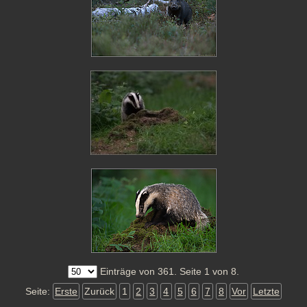
Einträge von 361. Seite 1 von 8.
Seite:
Erste
Zurück
1
2
3
4
5
6
7
8
Vor
Letzte