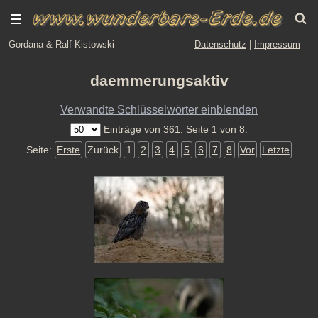
Gordana & Ralf Kistowski
Datenschutz
|
Impressum
daemmerungsaktiv
Verwandte Schlüsselwörter einblenden
Einträge von 361. Seite 1 von 8.
Seite:
Erste
Zurück
1
2
3
4
5
6
7
8
Vor
Letzte