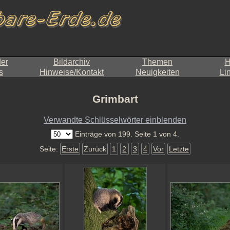
der
Bildarchiv
Themen
H
s
Hinweise/Kontakt
Neuigkeiten
Li
Grimbart
Verwandte Schlüsselwörter einblenden
Einträge von 199. Seite 1 von 4.
Seite:
Erste
Zurück
1
2
3
4
Vor
Letzte