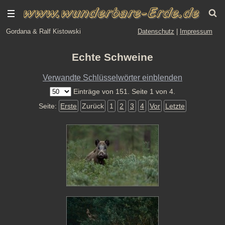
Gordana & Ralf Kistowski
Datenschutz
|
Impressum
Echte Schweine
Verwandte Schlüsselwörter einblenden
Einträge von 151. Seite 1 von 4.
Seite:
Erste
Zurück
1
2
3
4
Vor
Letzte