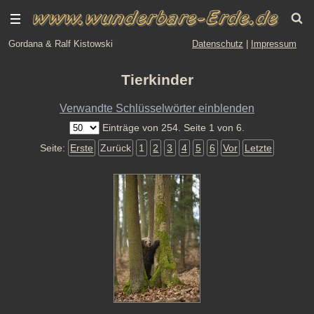
Gordana & Ralf Kistowski
Datenschutz
|
Impressum
Tierkinder
Verwandte Schlüsselwörter einblenden
Einträge von 254. Seite 1 von 6.
Seite:
Erste
Zurück
1
2
3
4
5
6
Vor
Letzte