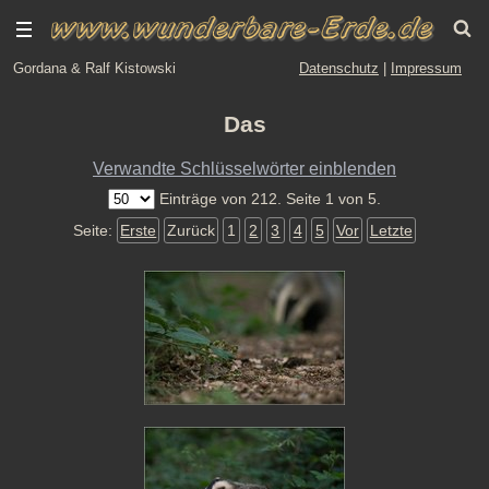
Gordana & Ralf Kistowski
Datenschutz
|
Impressum
Das
Verwandte Schlüsselwörter einblenden
Einträge von 212. Seite 1 von 5.
Seite:
Erste
Zurück
1
2
3
4
5
Vor
Letzte