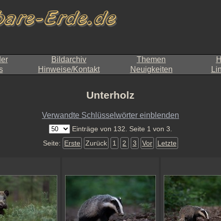
der
Bildarchiv
Themen
H
s
Hinweise/Kontakt
Neuigkeiten
Li
Unterholz
Verwandte Schlüsselwörter einblenden
Einträge von 132. Seite 1 von 3.
Seite:
Erste
Zurück
1
2
3
Vor
Letzte