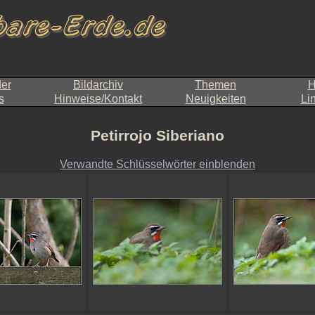
der
Bildarchiv
Themen
H
s
Hinweise/Kontakt
Neuigkeiten
Li
Petirrojo Siberiano
Verwandte Schlüsselwörter einblenden