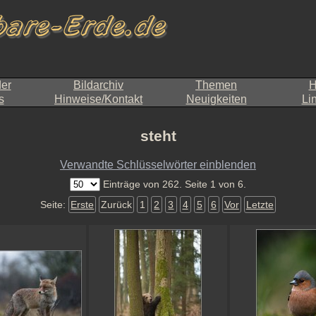
der
Bildarchiv
Themen
H
s
Hinweise/Kontakt
Neuigkeiten
Li
steht
Verwandte Schlüsselwörter einblenden
Einträge von 262. Seite 1 von 6.
Seite:
Erste
Zurück
1
2
3
4
5
6
Vor
Letzte