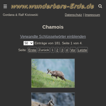
Gordana & Ralf Kistowski
Datenschutz
|
Impressum
Chamois
Verwandte Schlüsselwörter einblenden
Einträge von 181. Seite 1 von 4.
Seite:
Erste
Zurück
1
2
3
4
Vor
Letzte