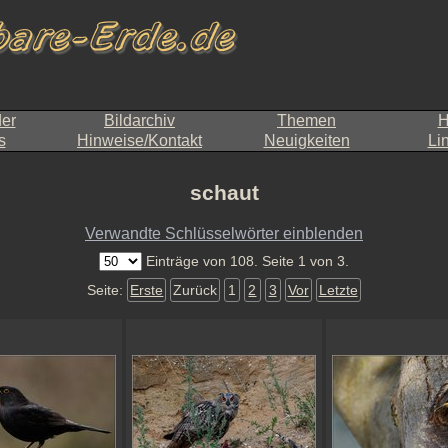
der
Bildarchiv
Themen
H
s
Hinweise/Kontakt
Neuigkeiten
Li
schaut
Verwandte Schlüsselwörter einblenden
Einträge von 108. Seite 1 von 3.
Seite:
Erste
Zurück
1
2
3
Vor
Letzte