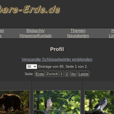
der
Bildarchiv
Themen
H
s
Hinweise/Kontakt
Neuigkeiten
Li
Profil
Verwandte Schlüsselwörter einblenden
Einträge von 85. Seite 1 von 2.
Seite:
Erste
Zurück
1
2
Vor
Letzte