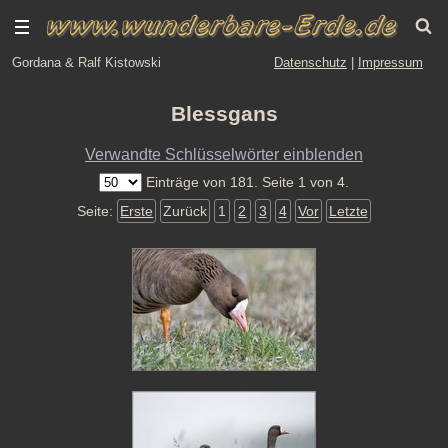
Gordana & Ralf Kistowski
Datenschutz
|
Impressum
Blessgans
Verwandte Schlüsselwörter einblenden
Einträge von 181. Seite 1 von 4.
Seite:
Erste
Zurück
1
2
3
4
Vor
Letzte