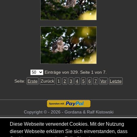
Einträge von 329. Seite 1 von 7.
Seite:
Erste
Zurück
1
2
3
4
5
6
7
Vor
Letzte
Copyright © - 2026 - Gordana & Ralf Kistowski
Diese Webseite verwendet Cookies. Mit der Nutzung
dieser Webseite erklären Sie sich einverstanden, dass