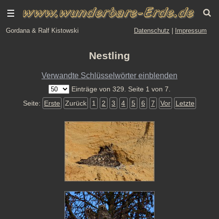
Gordana & Ralf Kistowski
Datenschutz
|
Impressum
Nestling
Verwandte Schlüsselwörter einblenden
Einträge von 329. Seite 1 von 7.
Seite:
Erste
Zurück
1
2
3
4
5
6
7
Vor
Letzte