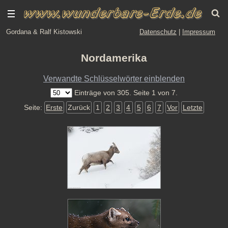
Gordana & Ralf Kistowski
Datenschutz
|
Impressum
Nordamerika
Verwandte Schlüsselwörter einblenden
Einträge von 305. Seite 1 von 7.
Seite:
Erste
Zurück
1
2
3
4
5
6
7
Vor
Letzte