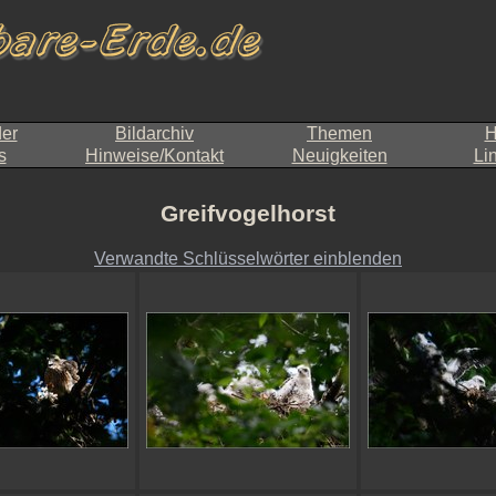
der
Bildarchiv
Themen
H
s
Hinweise/Kontakt
Neuigkeiten
Li
Greifvogelhorst
Verwandte Schlüsselwörter einblenden