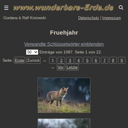
Gordana & Ralf Kistowski
Datenschutz
|
Impressum
Fruehjahr
Verwandte Schlüsselwörter einblenden
Einträge von 1087. Seite 1 von 22.
Seite:
Erste
Zurück
←
1
2
3
4
5
6
7
8
9
→
Vor
Letzte