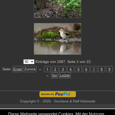
Einträge von 1087. Seite 1 von 22.
Seite:
Erste
Zurück
←
1
2
3
4
5
6
7
8
9
→
Vor
Letzte
Copyright © - 2026 - Gordana & Ralf Kistowski
Diese Webseite verwendet Cookies. Mit der Nutzung