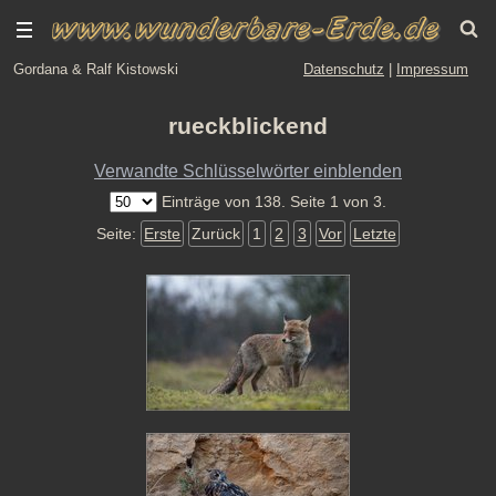
Gordana & Ralf Kistowski
Datenschutz
|
Impressum
rueckblickend
Verwandte Schlüsselwörter einblenden
Einträge von 138. Seite 1 von 3.
Seite:
Erste
Zurück
1
2
3
Vor
Letzte