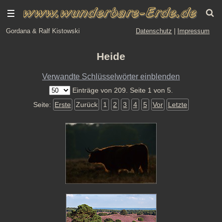
Gordana & Ralf Kistowski
Datenschutz
|
Impressum
Heide
Verwandte Schlüsselwörter einblenden
Einträge von 209. Seite 1 von 5.
Seite:
Erste
Zurück
1
2
3
4
5
Vor
Letzte