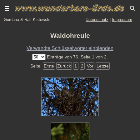
Gordana & Ralf Kistowski
Datenschutz
|
Impressum
Waldohreule
Verwandte Schlüsselwörter einblenden
Einträge von 76. Seite 1 von 2.
Seite:
Erste
Zurück
1
2
Vor
Letzte