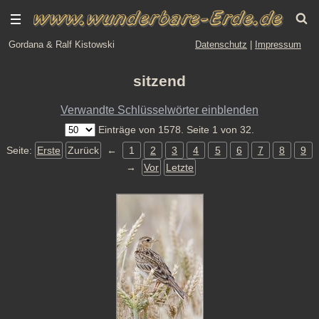
Gordana & Ralf Kistowski
Datenschutz
|
Impressum
sitzend
Verwandte Schlüsselwörter einblenden
Einträge von 1578. Seite 1 von 32.
Seite:
Erste
Zurück
←
1
2
3
4
5
6
7
8
9
→
Vor
Letzte