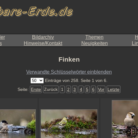
der
Bildarchiv
Themen
H
s
Hinweise/Kontakt
Neuigkeiten
Li
Finken
Verwandte Schlüsselwörter einblenden
Einträge von 258. Seite 1 von 6.
Seite:
Erste
Zurück
1
2
3
4
5
6
Vor
Letzte