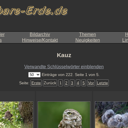
der
Bildarchiv
Themen
H
s
Hinweise/Kontakt
Neuigkeiten
Li
Kauz
Verwandte Schlüsselwörter einblenden
Einträge von 222. Seite 1 von 5.
Seite:
Erste
Zurück
1
2
3
4
5
Vor
Letzte