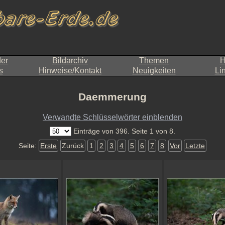
der
Bildarchiv
Themen
H
s
Hinweise/Kontakt
Neuigkeiten
Li
Daemmerung
Verwandte Schlüsselwörter einblenden
Einträge von 396. Seite 1 von 8.
Seite:
Erste
Zurück
1
2
3
4
5
6
7
8
Vor
Letzte