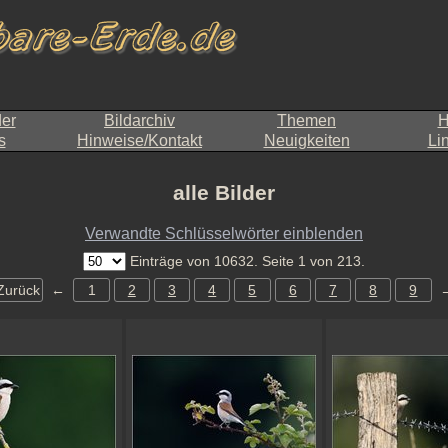
der
Bildarchiv
Themen
H
s
Hinweise/Kontakt
Neuigkeiten
Li
alle Bilder
Verwandte Schlüsselwörter einblenden
Einträge von 10632. Seite 1 von 213.
Zurück
←
1
2
3
4
5
6
7
8
9