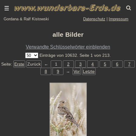
Gordana & Ralf Kistowski
Datenschutz
|
Impressum
alle Bilder
Verwandte Schlüsselwörter einblenden
Einträge von 10632. Seite 1 von 213.
Seite:
Erste
Zurück
←
1
2
3
4
5
6
7
8
9
→
Vor
Letzte