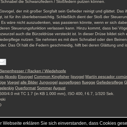
m Schnabel die Schwanzfedern / Stoßfedern putzen können.
 Eisvogel, der mit großer Sorgfalt sein Gefieder reinigt und glättet. Das 
, ist für ihn überlebenswichtig. Schließlich dient der Stoß der Steuerun
. Es wäre nicht auszudenken, was passieren könnte, wenn er sich dabei 
deren Steuerungsfunktion verlassen kann. Hinzu kommt, dass bei Vögel
urzel auch die Bürzeldrüse versteckt ist. In dieser Drüse bildet sich ei
iederpflege nutzen. Sie nehmen es mit dem Schnabel oder den Beinen a
er. Das Öl hält die Federn geschmeidig, hilft bei deren Glättung und is
 Bienenfresser / Racken / Wiedehopfe
his
Alcedo
Eisvogel
Common Kingfisher
Ijsvogel
Martín pescador comú
tige
Voegel
alle Bilder
Jungvogel
ausgeflogen
fluegge
Gefiederpflege
G
gelenkig
Querformat
Sommer
August
600/4.0 mit TC 1.7 (in KB 1.000 mm), ISO 400, f 6.7, 1/320 Sek.
wski
D
r Webseite erklären Sie sich einverstanden, dass Cookies gese