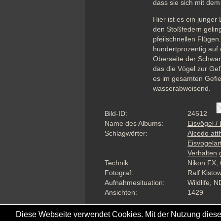
dass sie sich mit de
Hier ist es ein junger
den Stoßfedern gelingt
pfeilschnellen Flügen
hundertprozentig auf 
Oberseite der Schwanzw
das die Vögel zur Gef
es im gesamten Gefied
wasserabweisend.
Bild-ID:
24512
Name des Albums:
Eisvögel /
Schlagwörter:
Alcedo att
Eisvogelar
Verhalten
Technik:
Nikon FX, 
Fotograf:
Ralf Kisto
Aufnahmesituation:
Wildlife, N
Ansichten:
1429
Diese Webseite verwendet Cookies. Mit der Nutzung diese