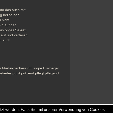
ihm das auch mit 
g bei seinen 
nicht 
n auf der 
n öliges Sekret, 
uf und verteilen 
t auch 
n
Martin-pêcheur d Europe
Eisvoegel
efieder
putzt
putzend
pflegt
pflegend
tzt werden. Falls Sie mit unserer Verwendung von Cookies