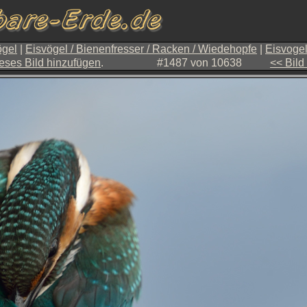
gel
|
Eisvögel / Bienenfresser / Racken / Wiedehopfe
|
Eisvoge
eses Bild hinzufügen
.
#1487 von 10638
<< Bild