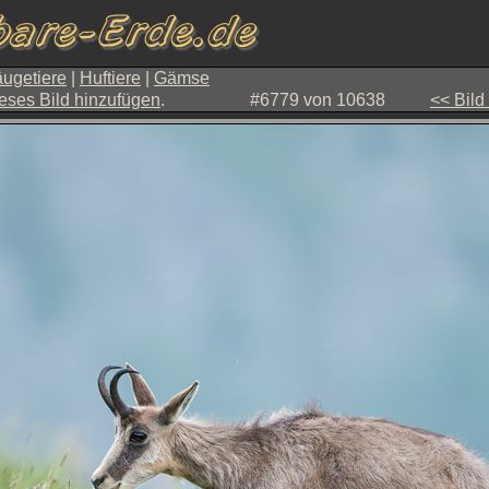
ugetiere
|
Huftiere
|
Gämse
eses Bild hinzufügen
.
#6779 von 10638
<< Bild