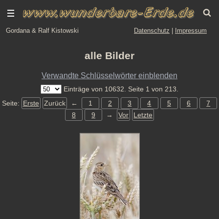
Gordana & Ralf Kistowski
Datenschutz
|
Impressum
alle Bilder
Verwandte Schlüsselwörter einblenden
Einträge von 10632. Seite 1 von 213.
Seite:
Erste
Zurück
←
1
2
3
4
5
6
7
8
9
→
Vor
Letzte