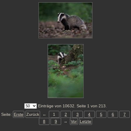
Einträge von 10632. Seite 1 von 213.
Seite:
Erste
Zurück
←
1
2
3
4
5
6
7
8
9
→
Vor
Letzte